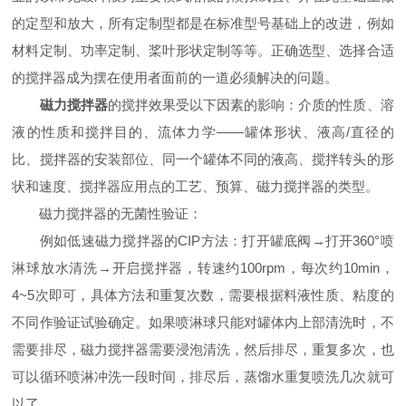
的定型和放大，所有定制型都是在标准型号基础上的改进，例如
材料定制、功率定制、桨叶形状定制等等。正确选型、选择合适
的搅拌器成为摆在使用者面前的一道必须解决的问题。
磁力搅拌器
的搅拌效果受以下因素的影响：介质的性质、溶
液的性质和搅拌目的、流体力学——罐体形状、液高/直径的
比、搅拌器的安装部位、同一个罐体不同的液高、搅拌转头的形
状和速度、搅拌器应用点的工艺、预算、磁力搅拌器的类型。
磁力搅拌器的无菌性验证：
例如低速磁力搅拌器的CIP方法：打开罐底阀→打开360°喷
淋球放水清洗→开启搅拌器，转速约100rpm，每次约10min，
4~5次即可，具体方法和重复次数，需要根据料液性质、粘度的
不同作验证试验确定。如果喷淋球只能对罐体内上部清洗时，不
需要排尽，磁力搅拌器需要浸泡清洗，然后排尽，重复多次，也
可以循环喷淋冲洗一段时间，排尽后，蒸馏水重复喷洗几次就可
以了。