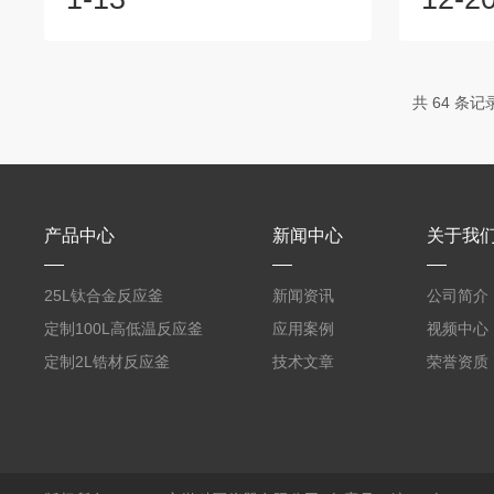
严守三大安全红线。一、严禁超压运行每
教授，博
台微型反应釜均标注最高工作压力(如
家重点研
10MPa)。实际使用压力应控制在80%以
年基金及
内，并确保反应体系无剧烈放热或气体快
届中国催
共 64 条记
速生成(如酸与碳酸盐反应)。务必安装经
化工科技
校验的压力表或压力传感器，部分智能机
人先后承担
型具备超压自动泄放功能。切勿用反应釜
进行未知剧烈反应，小试前应通过D...
产品中心
新闻中心
关于我
25L钛合金反应釜
新闻资讯
公司简介
定制100L高低温反应釜
应用案例
视频中心
定制2L锆材反应釜
技术文章
荣誉资质