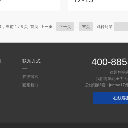
士生导师，催化研究所所长。国
必根据溶剂类型和反应温度计
发计划项目科学家、国家优秀青
范围。升温/降温速率失控：急
杰出青年基金获得者。荣获第九
导致局部过热或爆沸；缓慢降
化青年奖、青山科技奖及侯德榜
多晶而非单晶。建议采用程序
录，当前 1 / 6 页 首页 上一页
下一页
末页
跳转到第
-创新奖等荣誉。作为项目负责
温速率控制在2–5°C/min。
多项国家及省...
纯度问题：杂质离子(如Na⁺、C
扰晶格构筑。应使用高纯试剂
制pH值与络合剂比例。反应时间.
400-885
们
联系方式
欢迎您的
在线留言
我们将竭尽全力为
总经理邮箱：juntao17@mai
联系我们
在线客