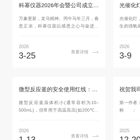
的报警阈值时，温控器发出声光报警信
升级为双
科幂仪器2026年会暨公司成立12周年庆典圆满举行
号，并可自动切断加热电源。报警阈值通
熟可靠的
常设定为工作温度加上二十至五十摄氏
心结构是
万象更新，龙马精神。丙午马年三月，春
光催化灯
度，具体取决于工艺要求。例如，若烧结
的静环，
意正浓，科幂仪器以感恩之心与奋进之
生的强氧
温度为八百摄氏度...
依靠端面间
志，迎来了属于我们的十二周岁生日。
的功能，
2026年3月20日，“感恩同行十二载，共
室、医院
2026
2026
创未来一百年”科幂仪器2026年会暨公司
及特定波
查看详情
3-25
3-9
十二周年庆典在合肥圆满举行。这十二
其安装与
年，是我们跨越发展的十二年。从漏水
以确保净
的“水帘洞”厂房到超过一万平的现代化研
忽视这些
发生产基地；从创立首年200万营收到
折扣，甚
2025年跨越亿元大关；从服务少数高校到
是安全与
微型反应釜的安全使用红线：超压、超温与密封失效预防措施
覆盖全国各大985、211高校及战略新兴
电与稳固
产业头部企业；再到产品远销欧美、澳
电气规范
微型反应釜虽体积小(通常容积为10–
第一作者
洲、中东，服务客户总数已超20000家...
配备漏电
500mL)，但常用于高温高压(如200℃、
称：《No
牢固，避免
10MPa)下的催化、加氢或水热合成反
Temperatu
应，一旦操作不当，极易引发超压爆炸、
Qualit
2026
2025
泄漏或化学喷溅等严重事故。因此，必须
16.90
查看详情
1-13
12-2