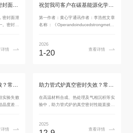
在内的1.6万余名化学科技工作者和学生
水热釜常见故障解析：密封面泄漏的原因与处理方法
祝贺我司客户在碳基能源化学方向取得进展
参加年会并进行交流。本届年会亮点纷
呈、成果丰硕，具体体现在五个方面：一
，密封面泄
第一作者：黄心宇通讯作者：李浩然文章
是学者齐聚，两位诺贝...
一。密封失
名称：《Operandoinducedstrongmetal-
能引发安全
supportinteractionofultra-
并采取有效
durableRu/MgOcatalystsforsintering-ａ
2026
漏的主要原
ndcoking-resistantbi-
看详情
查看详情
1-20
首先是密封
reformingofbiogastometgas(CO-2H2)》
蚀等。这些
影响因子：9.401老师简介钟家伟老师
封面之间、
2019年博士毕业于大连理工大学、中科院
。其次是密
大连化学物理研究所，毕业后于中科院航
密封圈在高
天催化材料重点实验室交流学习，后于...
水热合成反应釜实验失败？常见问题诊断清单
助力管式炉真空密封失效？常见泄漏点排查指南
，出现长久
装不当，如
但实验失败
在高温材料合成、热处理及气相沉积等实
面未清洁干
结晶度差、
验中，助力管式炉的真空密封性能直接关
定位问题，
系到实验成败。一旦出现真空度下降、气
不当：如前
氛污染或压力波动，往往意味着密封系统
2025
力不足。务
存在泄漏。为高效排查问题，需重点关注
看详情
查看详情
12-9