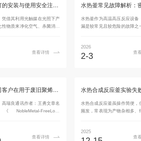
端面机械密封，是目前行业内成
上基金1...
光催化灯的安装与使用安全注意事项
治理方案。单端面机械密封的核
随轴旋转的动环和固定在压盖上
，凭借其利用光触媒在光照下产
水热釜作为高温高压反应设备
二者端面靠弹簧推力保持贴合，
化性物质来净化空气、杀菌消毒
漏是较常见且较危险的故障之
的液膜实...
正日益广泛地进入家庭、办公
效不仅会导致实验失败，还可
及工业场所。然而，作为一种涉
事故，因此准确识别泄漏原因
2026
长光源和化学反应的技术产品，
处理措施至关重要。密封面泄
查看详情
查
2-3
使用必须遵循严谨的安全规范，
因可以归纳为以下几个方面。
化效能的同时，杜绝潜在风险。
面损伤，包括划痕、凹坑、腐
要点，不仅可能使设备效果大打
损伤通常由硬质颗粒物夹在密
至可能带来安全隐患。安装阶段
工具使用不当或长期腐蚀造成
效能的基础。首要原则是安全供
封圈老化或损坏，聚四氟乙烯
祝贺我司客户在用于废旧聚烯烃的升级回收方向取得进展
安装。必须由专业电工按照国家
温高压下长期使用会失去弹性
进行布线，确保线路负载充足并
变形、龟裂等现象。第三是安
：高瑞良通讯作者：王勇文章名
水热合成反应釜虽操作简便，
保护装置。灯具的安装位置必须
密封圈未全部嵌入槽内、密封
bleMetal-FreeLow-
频发，常表现为产物杂相多、
因震...
净、紧固螺栓...
reAromatizationofPolyethyleneWasteforHigh-
收率低甚至釜体损坏。为快速
yFuelProduction》影响因子：
可参考以下诊断清单：填充率
2025
1老师简介王勇老师是浙江大学特聘
所述，过高易超压，过低则压
查看详情
查
0
12-15