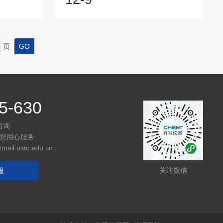
算安全填充
以下几类常见泄漏点。首先，炉管两端的
速升温可能
法兰连接处是泄漏高发区。长期高温循环
温则易形成
易导致O型圈老化、变形甚至碳化，尤其
控温，升降
使用氟橡胶(Viton)或硅胶材质时更需定期
页
前驱体配比或
更换。建议每次实验前检查密封面是否清
l⁻)可能干
洁、平整，并涂抹适量真空脂以增强密封
，并精确控
性。其次，真空规管、热电偶接口及气体
..
进/出气口也是潜在漏点。这些部位常采用
螺...
5-630
咨询
您用心服务
l.ustc.edu.cn
服
关注微信