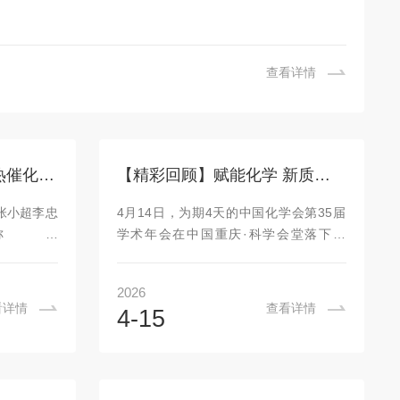
查看详情
祝贺我司客户在用于光热催化二氧化碳合成碳酸二甲酯方向取得进展
【精彩回顾】赋能化学 新质未来 | 科幂仪器亮相中国化学会第35届学术年会
张小超李忠
4月14日，为期4天的中国化学会第35届
称：
学术年会在中国重庆·科学会堂落下帷
ethylCarbonateviaMultipleActiveSitesConstitutedbyVO-
幕。本届年会以“赋能化学新质未来”为主
-Unit-
题，设立72个学术分会，18个特色论坛，
2026
s》影响因子：
交流论文9216篇。年会期间共安排大会特
看详情
查看详情
4-15
是太原理工大
邀报告4个，分会主题报告308个，分会邀
业于太原理
请报告1735个、分会口头报告2367个，
绿色化学品
快闪报告649个，墙报展示2826个。包括
主持国家面
两位诺贝尔化学奖得主、百余位两院院士