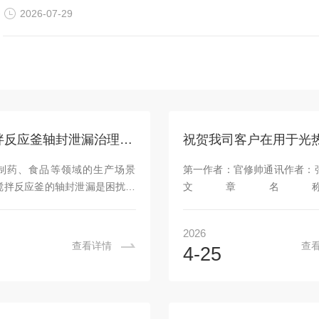
2026-07-29
机械搅拌反应釜轴封泄漏治理：从单端面机械密封到双端面密封的升级改造
制药、食品等领域的生产场景
第一作者：官修帅通讯作者：
搅拌反应釜的轴封泄漏是困扰运
文章名
常见难题。传统单端面机械密封
《BoostingCO2FixationintoDim
与静环的紧密贴合实现密封，仅
Ce-OVacancyClustersonSingle
2026
密封端面，在釜内存在压力波
CellCeO2Nano-Sheet
查看详情
查
4-25
含颗粒或具有强腐蚀性的工况
16.901老师简介张小超老师
面极易因磨损、冲刷出现失效，
学教授、博士生导师，博士毕
物料浪费，还可能引发安全环保
工大学。研究方向为CO2合成
对这类问题，将单端面机械密封
及清洁可再生能源应用研究。