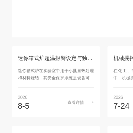
迷你箱式炉超温报警设定与独立限温器功能测试
迷你箱式炉在实验室中用于小批量热处理
在化工、
和材料烧结，其安全保护系统是设备可靠
中，机械
运行的较后一道防线。超温报警和独立限
维人员的
温器是两道关键的防护机制，能够在温控
依靠动环
2026
2026
器失效时防止炉温失控，保护样品和设备
设置一组
查看详情
8-5
7-24
安全。掌握正确的设定方法和功能测试流
动、介质
程，是实验室安全操作的基本要求。一、
下，密封
超温报警的工作原理与设定超温报警功能
不仅造成
集成在主温控器中，当炉内温度超过设定
风险。针