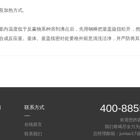
及加热方式。
釜内温度低于反赢物系种溶剂沸点后，先用钢棒把釜盖旋扭松开，然
合成反应釜。釜体、釜盖线密封处要格外留意清洗洁净，并严防将其
400-885
们
联系方式
欢迎您的
在线留言
我们将竭尽全力为
总经理邮箱：juntao17@mai
联系我们