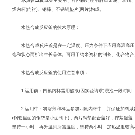
水热合成反应釜
主要用于样品前处理消解重金属、农残、
烯内杯(内衬)、钢棒、不锈钢垫片(两片)构成。
水热合成反应釜的技术原理：
水热合成反应釜是在一定温度、压力条件下应用高温高压的
饱和状态而析出生长晶体。可用于纳米资料的制备、化合物合
水热合成反应釜的使用注意事项：
1.运用前：四氟内杯需用酸液(因实验请求)浸泡一段时间
2.运用中：将溶剂和样品参加四氟内杯中，并保证加料系数
(钢套里面的钢垫是小面朝下)，两片钢垫配合盖好，拧紧釜盖
坚持一小时，再升温到所需温度，坚持两小时。加热温度较高不