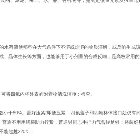
食品、淤泥、稀土、水产品、有机物等，是测定微量元素及痕量元
水溶液使那些在大气条件下不溶或难溶的物质溶解，或反响生成该
成、晶体生长等方面，也能够用于小剂量的合成反响，是高校常用的
，可将四氟内杯外表的附着物清洗洁净；检查。
小于80%。盖好压紧(即便压紧，四氟盖子和四氟杯体接口处仍有约
，普通不用用钢棒助力拧紧，普通男同志手拧力气曾经足够；将装好
能超越220℃；