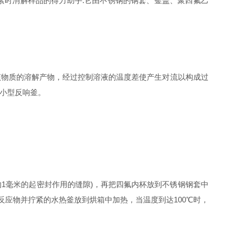
素时消解样品的得力助手.它由不锈钢的钢套、釜盖、聚四氟乙
物质的溶解产物，经过控制溶液的温度差使产生对流以构成过
小型反响釜。
1毫米的起密封作用的缝隙)，再把四氟内杯放到不锈钢钢套中
反应物并拧紧的水热釜放到烘箱中加热，当温度到达100℃时，