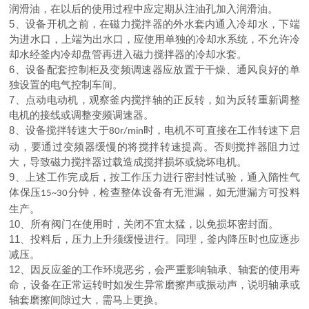
润滑油，在以后的使用过程中应定期从注油孔加入润滑油。
5
、设备开机之前，在磁力搅拌器的外水套内通入冷却水，下端
为进水口，上端为出水口，应使用单独的冷却水系统，不允许冷
却水经釜内冷却盘管再进入磁力搅拌器的冷却水套。
6
、设备配套控制柜及变频调速器应放置于干燥、通风良好的单
独设置的电气控制车间。
7
、点动电动机，观察釜内搅拌轴的正反转，如为反转重新调整
电机的接线或调整变频调速器。
8
、设备搅拌转速大于
时，电机不可直接在工作转速下启
80r/min
动，要通过变频器缓慢的将搅拌转速提高。否则搅拌器阻力过
大，导致磁力搅拌器过载造成搅拌损坏或烧坏电机。
9
、上述工作完成后，按工作压力进行密封性试验，通入隋性气
体保压
分钟，检查整体设备有无泄漏，如无泄漏方可投料
15~30
生产。
10
、所有阀门在使用时，关闭不宜太猛，以免损坏密封面。
11
、投料后，压力上升须缓慢进行。同理，釜内降压时也应逐步
减压。
12
、因反应釜的工作环境恶劣，会严重影响轴承、轴套的使用寿
命，设备在正常运转时如发生异常磨擦声或振动声，说明轴承或
轴套磨擦间隙过大，需马上更换。