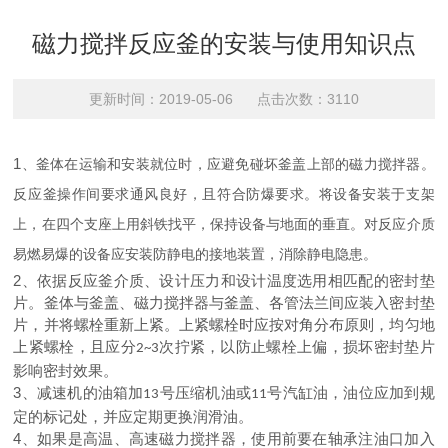
磁力搅拌反应釜的安装与使用知识点
更新时间：2019-05-06 点击次数：3110
1
、釜体在运输和安装就位时，应避免碰坏釜盖上部的磁力搅拌器。
反应釜操作间要求通风良好，且符合防爆要求。将设备安装于支架
上，在四个支座上用斜铁找平，保持设备与地面的垂直。对反应介质
易燃易爆的设备应安装防静电的接地装置，消除静电隐患。
2
、依据反应釜介质、设计压力和设计温度选用相匹配的密封垫
片。釜体与釜盖、磁力搅拌器与釜盖、各管法兰间应装入密封垫
片，并将螺栓重新上紧。上紧螺栓时应按对角分布原则，均匀地
上紧螺栓，且应分
次拧紧，以防止螺栓上偏，损坏密封垫片
2~3
影响密封效果。
3
、减速机的油箱加
号压缩机油或
号汽缸油，油位应加到规
13
11
定的标记处，并应定期更换润滑油。
4
、如果是高温、高速磁力搅拌器，使用前要在轴承注油口加入