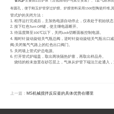
1
管式炉
主要由
台炉体（含氛围维护与真空安装）、
套气路系
1
有圆孔，便于刚玉炉管穿过炉膛。炉膛资料采用
型陶瓷纤维
1500
,
管式炉的关闭方法：
1.
程序运行完成后，主加热电源自动停止，仪表处于初始状态
2.
按下红色
键，使主继电器断开。
Turn Off
3.
待温度降至
℃以下，关闭
切断面板控制电源。
100
Lock
4.
顺时针旋动旋钮关气瓶总阀，逆时针旋动旋钮关气瓶出口减
阀
关闭氢气气路上的红色出口阀门。
;
5.
关闭墙上管式炉总电源。
6.
打开管式炉端盖，取出两块隔热炉塞，再取出样品舟。
烧结的粉末放置在砂芯层上，气体从炉管下端法兰处通入，
上一篇：
MS机械搅拌反应釜的具体优势在哪里