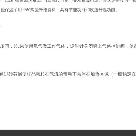
统、
套硅碳棒加热系统、
套温度节制与显示系统组成。管式炉炉膛为一
1
1
其他保温采用
陶瓷纤维资料，具有节能功能和疾速升温功能。
1260
。
压阀，
如果使用氢气做工作气体，逆时针关闭墙上气路控制阀，使箭
(
通过砂芯层使样品颗粒在气流的带动下悬浮在加热区域（一般稳定在