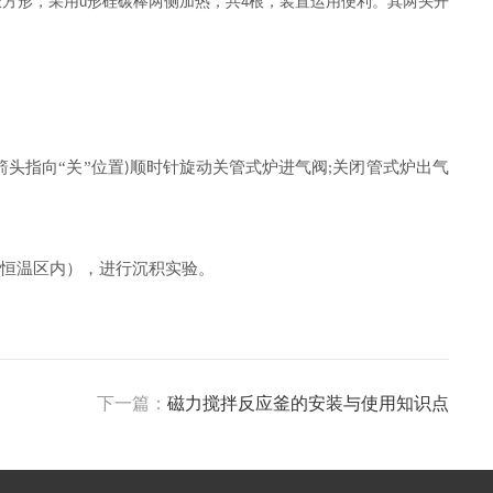
长方形，采用
形硅碳棒两侧加热，共
根，装置运用便利。其两头开
u
4
头指向“关”位置
顺时针旋动关管式炉进气阀
关闭管式炉出气
)
;
恒温区内），进行沉积实验。
下一篇：
磁力搅拌反应釜的安装与使用知识点