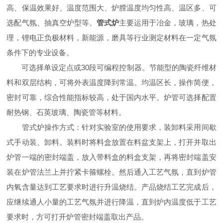
高、保温效果好、温度范围大、炉膛温度均匀性高、温区多、可
选配气氛、抽真空炉型等。
管式炉
主要运用于冶金，玻璃，热处
理，锂电正负极材料，新能源，磨具等行业测定材料在一定气氛
条件下的专业设备。
可选择单设定点或30段可编程控制器。节能型的陶瓷纤维材
料和双层结构，可将外表温度降到常温。均温区长，操作简便，
密封可靠，综合性能指标较高，处于国内水平。炉管可选择配置
耐热钢、石英玻璃、陶瓷管等材料。
管式炉操作方式：针对实验室的使用要求，装卸料采用间歇
式手动装、卸料。装料时将料盒放置在料盆支架上，打开并取出
炉管一端的密封端盖，放入带料盒的料盒支架，再将密封端盖安
装在炉管法兰上并拧紧卡箍螺栓。然后通入工艺气氛，直到炉管
内氧含量达到工艺要求时进行升温烧结。产品烧结工艺完成后，
应继续通人小量的工艺气氛并进行降温，直到炉内温度低于工艺
要求时，方可打开炉管密封端盖取出产品。