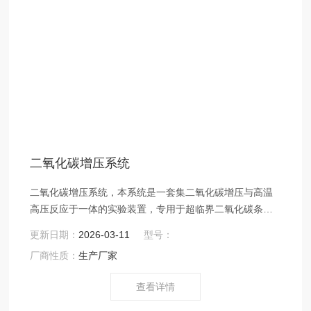
二氧化碳增压系统
二氧化碳增压系统，本系统是一套集二氧化碳增压与高温
高压反应于一体的实验装置，专用于超临界二氧化碳条件
下的材料合成、化学反应或发泡工艺研究。系统工艺流程
更新日期：
2026-03-11
型号：
完整：首先将气态二氧化碳经冷凝器液化，再由高压柱塞
厂商性质：
生产厂家
泵精确增压至设定压力，随后输送至NSV反应釜中进行反
应；反应结束后可通过快速泄压阀实现产物的瞬时释放。
查看详情