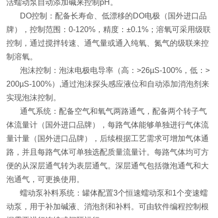
活蠕动泵自动添加碱来控制pH。
DO控制：配备长寿命、低漂移的DO电极（国外进口品
牌），控制范围：0-120%，精度：±0.1%；溶氧可采用级联
控制，通过搅拌转速、通气量或通入纯氧、氮气的级联来控
制溶氧。
泡沫控制：泡沫电极电导率（高：>26µS-100%，低：>
200µS-100%）,通过泡沫探头感应液位和自动添加消泡剂来
实现泡沫控制。
通气系统：配备空气和氧气两路通气，配备两个转子气
体流量计（国外进口品牌），每路气体能够单独进行气体流
量计量（国外进口品牌），后续根据工艺需求可增加气体通
路，并且每路气体可单独选配质量流量计。每路气体均可方
便的从深层通气转为表层通气。深层通气包括微泡通气和大
泡通气，可更换使用。
蠕动泵补料系统：罐体配置3个恒速蠕动泵和1个变速蠕
动泵，用于补加碱液、消泡剂和补料。可由软件编程控制根