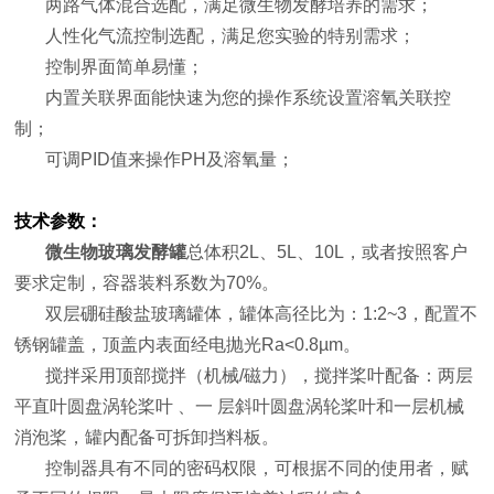
两路气体混合选配，满足微生物发酵培养的需求；
人性化气流控制选配，满足您实验的特别需求；
控制界面简单易懂；
内置关联界面能快速为您的操作系统设置溶氧关联控
制；
可调PID值来操作PH及溶氧量；
技术参数：
微生物玻璃发酵罐
总体积2L、5L、10L，或者按照客户
要求定制，容器装料系数为70%。
双层硼硅酸盐玻璃罐体，罐体高径比为：1:2~3，配置不
锈钢罐盖，顶盖内表面经电抛光Ra<0.8µm。
搅拌采用顶部搅拌（机械/磁力），搅拌桨叶配备：两层
平直叶圆盘涡轮桨叶 、一 层斜叶圆盘涡轮桨叶和一层机械
消泡桨，罐内配备可拆卸挡料板。
控制器具有不同的密码权限，可根据不同的使用者，赋