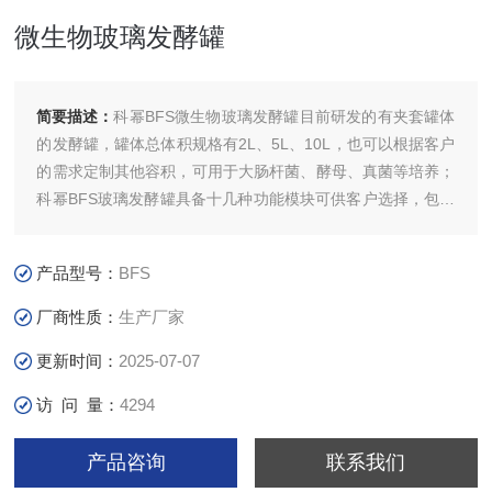
微生物玻璃发酵罐
简要描述：
科幂BFS微生物玻璃发酵罐目前研发的有夹套罐体
的发酵罐，罐体总体积规格有2L、5L、10L，也可以根据客户
的需求定制其他容积，可用于大肠杆菌、酵母、真菌等培养；
科幂BFS玻璃发酵罐具备十几种功能模块可供客户选择，包括
进/排气、补液系统、控温系统、取样系统，各种类型的搅拌
系统和各种类型的搅拌桨、补料瓶、热交换器、挡板和其他等
产品型号：
BFS
等，可根据客户需求，随时增减各种功能模块，满足客户的特
定需求。
厂商性质：
生产厂家
更新时间：
2025-07-07
访 问 量：
4294
产品咨询
联系我们